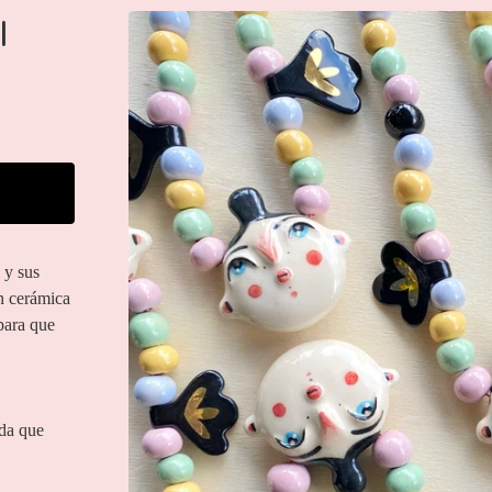
I
 y sus
n cerámica
para que
ida que